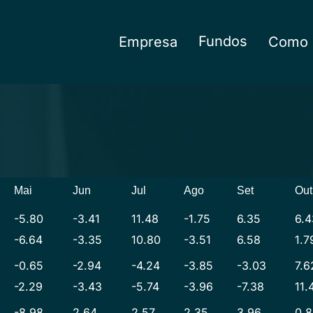
Fundos
Empresa
Como I
Mai
Jun
Jul
Ago
Set
Out
-5.80
-3.41
11.48
-1.75
6.35
6.4
-6.64
-3.35
10.80
-3.51
6.58
1.7
-0.65
-2.94
-4.24
-3.85
-3.03
7.6
-2.29
-3.43
-5.74
-3.96
-7.38
11.
-8.98
2.64
2.57
2.35
3.96
0.