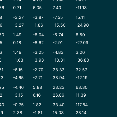
56
0.71
6.05
7.40
-11.13
8
-3.27
-3.87
-7.55
15.11
66
-3.27
-1.86
-15.50
-24.90
50
1.49
-8.04
-5.74
8.50
95
0.18
-8.62
-2.91
-27.09
6
1.49
-3.25
-4.83
3.26
0
-1.63
-3.93
-13.31
-36.80
51
-6.15
-2.70
28.33
32.52
23
-4.65
-2.71
38.94
-12.19
25
-4.46
5.88
23.23
63.30
02
-3.15
6.16
26.86
11.39
40
-0.75
1.82
33.40
117.84
19
2.38
-1.81
15.03
28.14