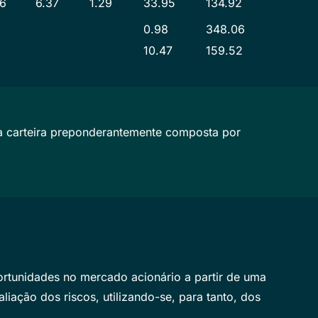
26
6.37
1.29
33.95
134.92
0.98
348.06
10.47
159.52
a carteira preponderantemente composta por
portunidades no mercado acionário a partir de uma
iação dos riscos, utilizando-se, para tanto, dos