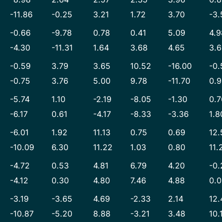
-11.86
-0.25
3.21
1.72
3.70
-3.
-0.66
-9.78
0.78
0.41
5.09
4.9
-4.30
-11.31
1.64
3.68
4.65
3.
-0.59
3.79
3.65
10.52
-16.00
-0.
-0.75
3.76
5.00
9.78
-11.70
0.
-5.74
1.10
-2.19
-8.05
-1.30
0.7
-6.17
0.61
-4.17
-8.33
-3.36
1.8
-6.01
1.92
11.13
0.75
0.69
12.
-10.09
6.30
11.22
1.03
0.80
11.
-4.72
0.53
4.81
6.79
4.20
-0.
-4.12
0.30
4.80
7.46
4.88
0.
-3.19
-3.65
4.69
-2.33
2.14
12.
-10.87
-5.20
8.88
-3.21
3.48
10.