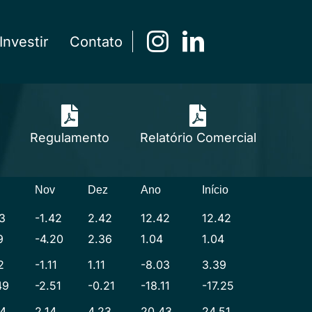
nvestir
Contato
Regulamento
Relatório Comercial
Nov
Dez
Ano
Início
3
-1.42
2.42
12.42
12.42
9
-4.20
2.36
1.04
1.04
2
-1.11
1.11
-8.03
3.39
49
-2.51
-0.21
-18.11
-17.25
84
2.14
4.23
20.43
24.51