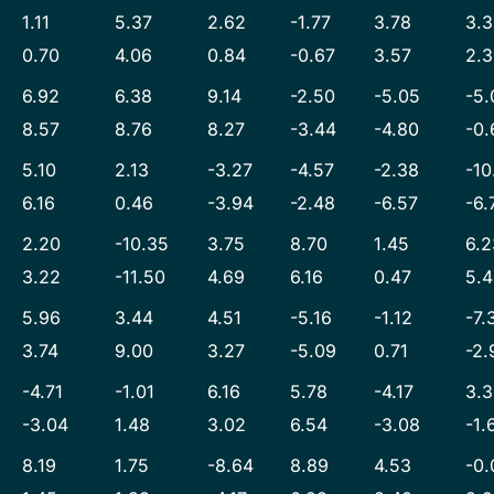
1.11
5.37
2.62
-1.77
3.78
3.
0.70
4.06
0.84
-0.67
3.57
2.
6.92
6.38
9.14
-2.50
-5.05
-5.
8.57
8.76
8.27
-3.44
-4.80
-0.
5.10
2.13
-3.27
-4.57
-2.38
-10
6.16
0.46
-3.94
-2.48
-6.57
-6.
2.20
-10.35
3.75
8.70
1.45
6.2
3.22
-11.50
4.69
6.16
0.47
5.
5.96
3.44
4.51
-5.16
-1.12
-7.
3.74
9.00
3.27
-5.09
0.71
-2.
-4.71
-1.01
6.16
5.78
-4.17
3.
-3.04
1.48
3.02
6.54
-3.08
-1.
8.19
1.75
-8.64
8.89
4.53
-0.