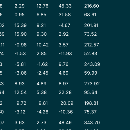
38
2.29
12.76
45.33
216.60
36
0.95
6.85
31.58
68.61
02
15.39
9.21
-4.67
201.81
69
15.90
9.30
2.92
73.52
.11
-0.98
10.42
3.57
212.57
74
-1.53
2.85
-11.93
52.83
3
-5.81
-1.62
9.76
243.09
45
-3.06
-2.45
4.69
59.99
33
8.93
4.89
8.97
273.92
94
12.54
5.38
22.28
95.64
32
-9.72
-9.81
-20.09
198.81
60
-3.12
-4.28
-10.36
75.37
07
3.63
2.73
48.49
343.70