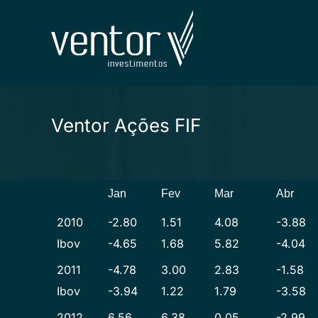
Ir
para
o
conteúdo
Ventor Ações FIF
Jan
Fev
Mar
Abr
2010
-2.80
1.51
4.08
-3.88
Ibov
-4.65
1.68
5.82
-4.04
2011
-4.78
3.00
2.83
-1.58
Ibov
-3.94
1.22
1.79
-3.58
2012
6.56
6.38
0.05
-2.99