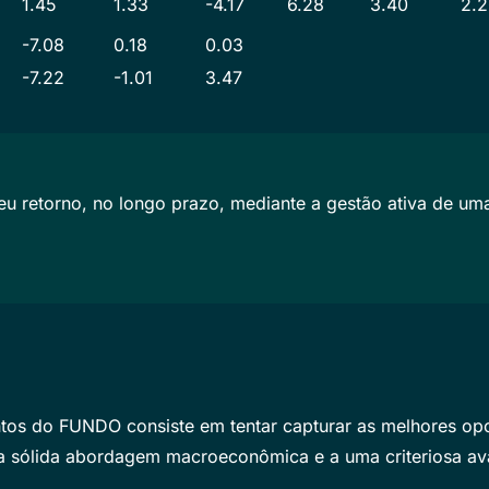
1.45
1.33
-4.17
6.28
3.40
2.
-7.08
0.18
0.03
-7.22
-1.01
3.47
 retorno, no longo prazo, mediante a gestão ativa de um
mentos do FUNDO consiste em tentar capturar as melhores o
a sólida abordagem macroeconômica e a uma criteriosa aval