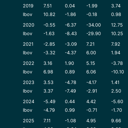
2019
7.51
0.04
-1.99
3.74
Ibov
10.82
-1.86
-0.18
0.98
2020
-0.55
-6.37
-34.00
12.75
Ibov
-1.63
-8.43
-29.90
10.25
2021
-2.85
-3.09
7.21
7.92
Ibov
-3.32
-4.37
6.00
1.94
2022
3.16
1.90
5.15
-3.78
Ibov
6.98
0.89
6.06
-10.10
2023
3.53
-4.78
-4.17
1.41
Ibov
3.37
-7.49
-2.91
2.50
2024
-5.49
0.44
4.42
-5.60
Ibov
-4.79
0.99
-0.71
-1.70
2025
7.11
-1.08
4.95
9.66