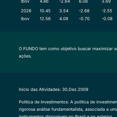
Ibov
4.86
-2.64
6.08
3.69
2026
10.45
3.54
-2.68
-2.55
Ibov
12.56
4.09
-0.70
-0.08
O FUNDO tem como objetivo buscar maximizar seu
ações.
Início das Atividades: 30.Dez.2009
Política de Investimentos: A política de investi
rigorosa análise fundamentalista, associada a um
instrumentos disponíveis no Brasil e no exterior.