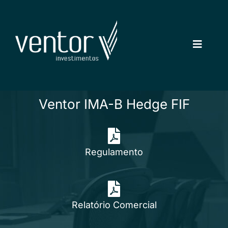
Ir
para
o
conteúdo
Toggle
Navigat
Empresa
Fundos
Ventor IMA-B Hedge FIF
Como Investir
Contato
Regulamento
Relatório Comercial