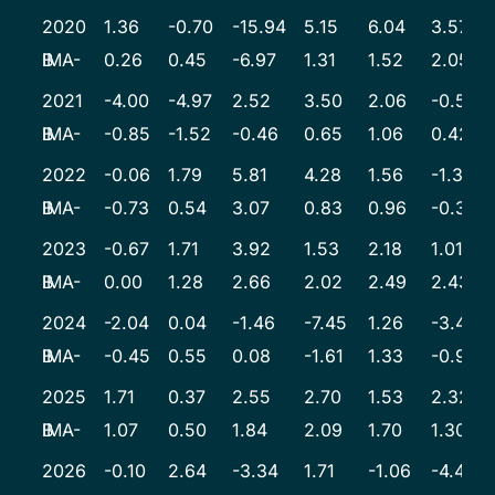
2020
1.36
-0.70
-15.94
5.15
6.04
3.57
IMA-B
0.26
0.45
-6.97
1.31
1.52
2.05
2021
-4.00
-4.97
2.52
3.50
2.06
-0.50
IMA-B
-0.85
-1.52
-0.46
0.65
1.06
0.42
2022
-0.06
1.79
5.81
4.28
1.56
-1.33
IMA-B
-0.73
0.54
3.07
0.83
0.96
-0.36
2023
-0.67
1.71
3.92
1.53
2.18
1.01
IMA-B
0.00
1.28
2.66
2.02
2.49
2.43
2024
-2.04
0.04
-1.46
-7.45
1.26
-3.43
IMA-B
-0.45
0.55
0.08
-1.61
1.33
-0.97
2025
1.71
0.37
2.55
2.70
1.53
2.32
IMA-B
1.07
0.50
1.84
2.09
1.70
1.30
2026
-0.10
2.64
-3.34
1.71
-1.06
-4.45