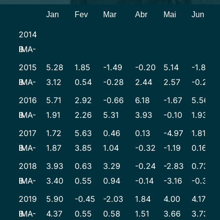
Jan
Fev
Mar
Abr
Mai
Jun
2014
IMA-B
2015
5.28
1.85
-1.49
-0.20
5.14
-1.84
IMA-B
3.12
0.54
-0.28
2.44
2.57
-0.27
2016
5.71
2.92
-0.66
6.18
-1.67
5.56
IMA-B
1.91
2.26
5.31
3.93
-0.10
1.93
2017
1.72
5.63
0.46
0.13
-4.97
1.81
IMA-B
1.87
3.85
1.04
-0.32
-1.19
0.16
2018
3.93
0.63
3.29
-0.24
-2.83
0.73
IMA-B
3.40
0.55
0.94
-0.14
-3.16
-0.32
2019
5.90
-0.45
-2.03
1.84
4.00
4.17
IMA-B
4.37
0.55
0.58
1.51
3.66
3.73